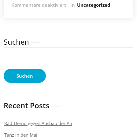
für
Kommentare deaktiviert
In
Uncategorized
Happy
Hour
mit
Magdalena
Suchen
Suchen
Recent Posts
Rad-Demo gegen Ausbau der A5
Tanz in den Mai