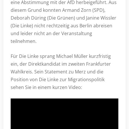
eine Abstimmung mit der AfD herbeigeführt. Aus
diesem Grund konnten Armand Zorn (SPD),
Deborah Düring (Die Grünen) und Janine Wissler
(Die Linke) nicht rechtzeitig aus Berlin abreisen
und leider nicht an der Veranstaltung
teilnehmen.
Für Die Linke sprang Michael Müller kurzfristig
ein, der Direktkandidat im zweiten Frankfurter
Wahlkreis. Sein Statement zu Merz und die
Position von Die Linke zur Migrationspolitik
sehen Sie in einem kurzen Video: